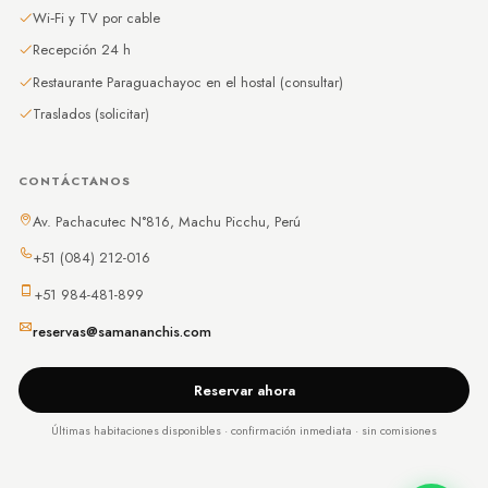
Wi‑Fi y TV por cable
Recepción 24 h
Restaurante Paraguachayoc en el hostal (consultar)
Traslados (solicitar)
CONTÁCTANOS
Av. Pachacutec N°816, Machu Picchu, Perú
+51 (084) 212-016
+51 984-481-899
reservas@samananchis.com
Reservar ahora
Últimas habitaciones disponibles · confirmación inmediata · sin comisiones